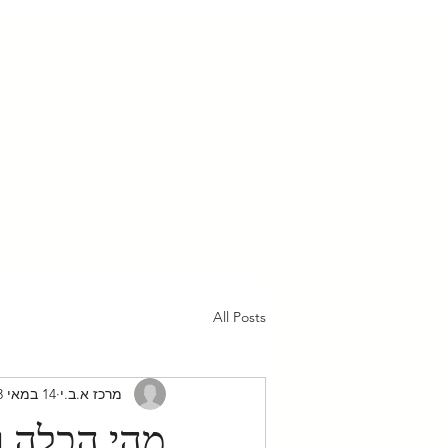
ראשי
מעגלי אבי (1523 בגפ״ן)
אודות
שילוב אומנויו
All Posts
מרכז א.ב.י
14 במאי 2023
מהי הכלה ו