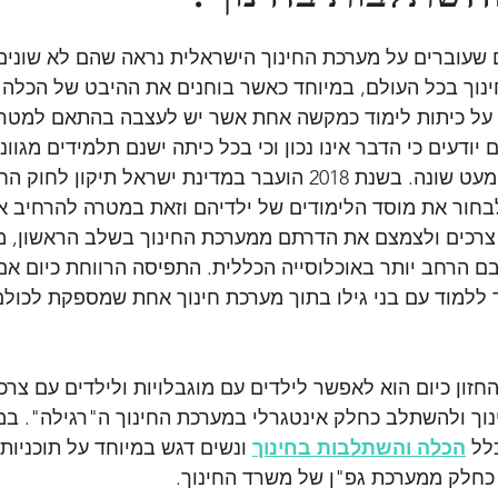
 שעוברים על מערכת החינוך הישראלית נראה שהם לא שונים 
ינוך בכל העולם, במיוחד כאשר בוחנים את ההיבט של הכלה 
 על כיתות לימוד כמקשה אחת אשר יש לעצבה בהתאם למטרו
יודעים כי הדבר אינו נכון וכי בכל כיתה ישנם תלמידים מגווני
מזה אשר דורשים יחס מעט שונה. בשנת 2018 הועבר במדינת ישראל תיקו
חור את מוסד הלימודים של ילדיהם וזאת במטרה להרחיב 
 צרכים ולצמצם את הדרתם ממערכת החינוך בשלב הראשון, מ
ם הרחב יותר באוכלוסייה הכללית. התפיסה הרווחת כיום אם כ
ד ללמוד עם בני גילו בתוך מערכת חינוך אחת שמספקת לכולם
חזון כיום הוא לאפשר לילדים עם מוגבלויות ולילדים עם צרכי
ך ולהשתלב כחלק אינטגרלי במערכת החינוך ה"רגילה". במ
לל 
הכלה והשתלבות בחינוך
 ונשים דגש במיוחד על תוכניות 
 כחלק ממערכת גפ"ן של משרד החינוך.