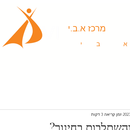
מרכז א.ב.י
א
ומנויות |
ב
יטוי |
י
צירה
ת בחינוך
מעגלי אבי להורים וילדים
סמכות, גבולות ומעגל 
זמן קריאה 3 דקות
השתלבות בחינוך?