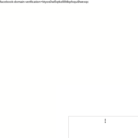
facebook-domain-verification=ktyos0wi5qtkz88tlbpfxqui9wexqc
ההסכמה
תיאטרון פלייבק
בלוג
גלריה
צור קשר