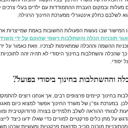
מעלות ובמקום העברת ההתמודדות עם ילדים בעלי צרכים ל
ם הוא לשלבם כחלק אינטגרלי ממערכת החינוך הרגילה.
ו המישור שבו נעשות הפעולות החשובות באמת שמייצרות את 
גר תוכניות הכלה והשתלבות רשמי שהוקם על ידי משרד 
כניות ההשמה וההכלה שמתאימות לצרכיו. וזאת כאמור על יד
כך שהכלה והשתלבות בחינוך היסודי לא תהיה זהה לתוכניות
 יסודי.
לה וההשתלבות בחינוך ביסודי בפועל?
בות בחינוך קיימים פרצופים רבים, אך אנחנו רוצים להתמקד
כן. במערכת גפ"ן של משרד החינוך אפשר למצוא כיום מאגר
ייעות לצוותי ההוראה לשלב תלמידים בצורה פרודוקטיבית ומ
גש על מתן כלים פרקטיים למורים כדי שאלו ידעו כיצד לייצ
מהתוכניות מובנה סביב סדנאות פרקטיות ומעשיות שבהן מש