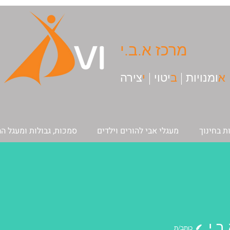
מרכז א.ב.י
א
ומנויות |
ב
יטוי |
י
צירה
ת בחינוך
מעגלי אבי להורים וילדים
סמכות, גבולות ומעגל 
ב.י
כותב/ת