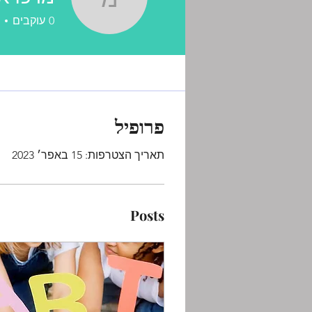
מרכז א.ב.י
0
עוקבים
פרופיל
תאריך הצטרפות: 15 באפר׳ 2023
Posts