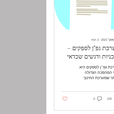
min
3
∙
רכת גפ"ן לספקים –
ניות ודגשים שכדאי
כיר
כת גפ"ן לספקים היא
י המהפכה הגדולה
תר שמערכת החינוך
תה בעשורים האחרונים.
רכת, אשר מאפשרת
הלים ולמנהלות של בתי
..
235
0