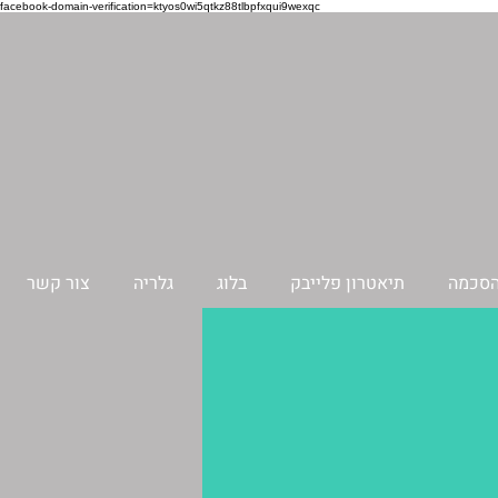
facebook-domain-verification=ktyos0wi5qtkz88tlbpfxqui9wexqc
ההסכמה
תיאטרון פלייבק
בלוג
גלריה
צור קשר