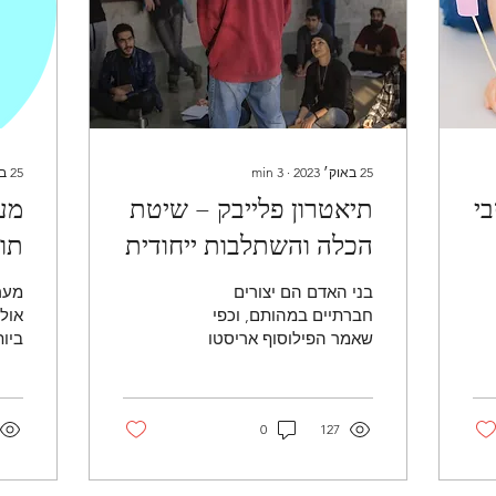
25 באוק׳ 2023
∙
3
min
25 באוק׳ 2023
בי
תיאטרון פלייבק – שיטת
מע
הכלה והשתלבות ייחודית
תוכ
לה
בני האדם הם יצורים
מער
חברתיים במהותם, וכפי
אול
שאמר הפילוסוף אריסטו
ביו
"האדם הוא יצור פוליטי
חוו
מטבעו". כלומר, אנו לומדים
המע
ומתפתחים באמצעות
למנ
127
אינטראקציה...
0
ספר.