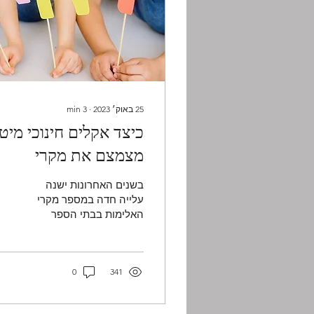
25 באוק׳ 2023
∙
3
min
כיצד אקלים חינוכי מיט
מצמצם את מקרי
האלימות בכיתה
בשנים האחרונות ישנה
עלייה חדה במספר מקרי
האלימות בבתי הספר
בישראל. סקרים שנערכו
בקרב תלמידים, מורים
והורים מראים כי לא פחות
מ – 70%...
341
0