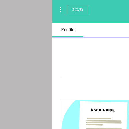
More actions
מעקב
Profile