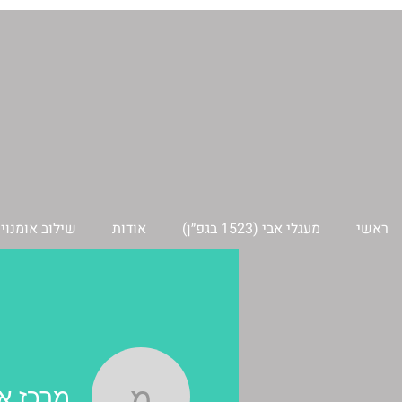
ראשי
מעגלי אבי (1523 בגפ״ן)
אודות
שילוב אומנויו
מרכז א.