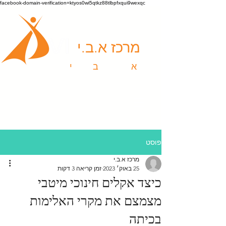
facebook-domain-verification=ktyos0wi5qtkz88tlbpfxqui9wexqc
מרכז א.ב.י
א
ומנויות |
ב
יטוי |
י
צירה
פוסט
מרכז א.ב.י
25 באוק׳ 2023
זמן קריאה 3 דקות
כיצד אקלים חינוכי מיטבי
מצמצם את מקרי האלימות
בכיתה