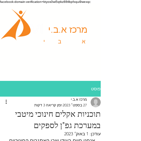
facebook-domain-verification=ktyos0wi5qtkz88tlbpfxqui9wexqc
מרכז א.ב.י
א
ומנויות |
ב
יטוי |
י
צירה
פוסט
מרכז א.ב.י
27 בספט׳ 2023
זמן קריאה 3 דקות
תוכניות אקלים חינוכי מיטבי
במערכת גפ"ן לספקים
עודכן:
1 באוק׳ 2023
אנחנו חיים בעידן שבו האתגרים החינוכיים 