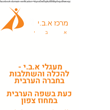
facebook-domain-verification=ktyos0wi5qtkz88tlbpfxqui9wexqc
מרכז א.ב.י
א
ומנויות |
ב
יטוי |
י
צירה
מעגלי א.ב.י -
להכלה והשתלבות
בחברה הערבית
כעת בשפה הערבית
במחוז צפון