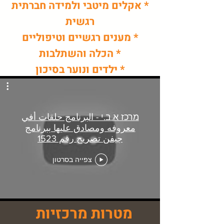
* אקלים מיטבי ולמידה חברתית
רגשית
* מענים רגשיים וטיפוליים
* הכלה והשתלבות
* ילדים ונוער בסיכון
מרכז א.ב.י - البرنامج حلقات أفي
معروفه ومصادق عليها ببرنامج
جيفن تصريح رقم 1523
צפייה בסרטון
מטרות מרכזיות