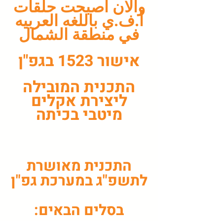
والان اصبحت حلقات
أ.ف.ي باللغه العربيه
في منطقة الشمال
אישור 1523 בגפ"ן
התכנית המובילה
ליצירת אקלים
מיטבי בכיתה
התכנית מאושרת
לתשפ"ג במערכת גפ"ן
בסלים הבאים: