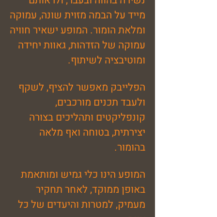
נשירה בהווה ובעבר, ולראותם
מייד על הבמה מזוית שונה, עמוקה
ומלאת הומור. המופע ישאיר חוויה
עמוקה של הזדהות, גאוות יחידה
ומוטיבציה לשיתוף.
הפלייבק מאפשר להציף, לשקף
ולעבד תכנים מורכבים,
קונפליקטים ותהליכים בצורה
יצירתית, בטוחה ואף מלאה
בהומור.
המופע הינו כלי גמיש ומותאמת
באופן ממוקד, לאחר תחקיר
מעמיק, למטרות והיעדים של כל