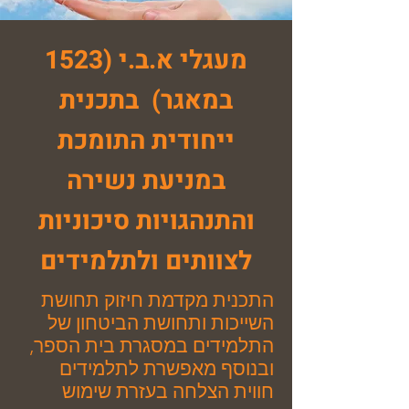
מעגלי א.ב.י (1523
במאגר) בתכנית
ייחודית התומכת
במניעת נשירה
והתנהגויות סיכוניות
לצוותים ולתלמידים
התכנית מקדמת חיזוק תחושת
השייכות ותחושת הביטחון של
התלמידים במסגרת בית הספר,
ובנוסף מאפשרת לתלמידים
חווית הצלחה בעזרת שימוש