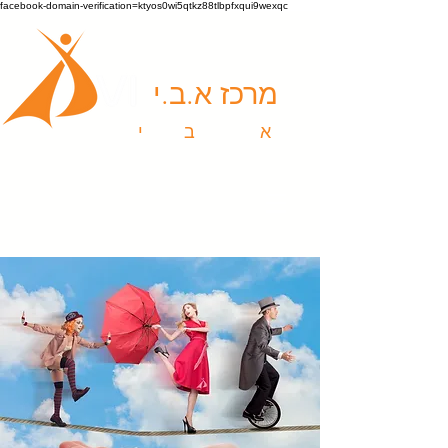
facebook-domain-verification=ktyos0wi5qtkz88tlbpfxqui9wexqc
מרכז א.ב.י
א
ומנויות |
ב
יטוי |
י
צירה